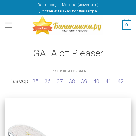
Skip
Ваш город
–
Москва
(
изменить
)
Доставим заказ
послезавтра
to
content
0
GALA от Pleaser
БИКИНЯШКА.РУ
»
GALA
Размер
35
36
37
38
39
40
41
42