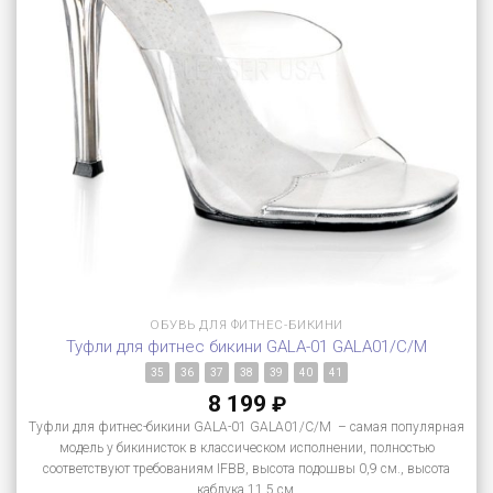
ОБУВЬ ДЛЯ ФИТНЕС-БИКИНИ
Туфли для фитнес бикини GALA-01 GALA01/C/M
35
36
37
38
39
40
41
8 199
₽
Туфли для фитнес-бикини GALA-01 GALA01/C/M – самая популярная
модель у бикинисток в классическом исполнении, полностью
соответствуют требованиям IFBB, высота подошвы 0,9 см., высота
каблука 11,5 см.