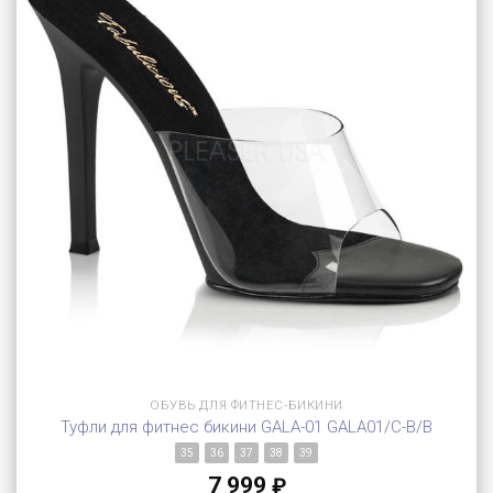
ОБУВЬ ДЛЯ ФИТНЕС-БИКИНИ
Туфли для фитнес бикини GALA-01 GALA01/C-B/B
35
36
37
38
39
7 999
₽