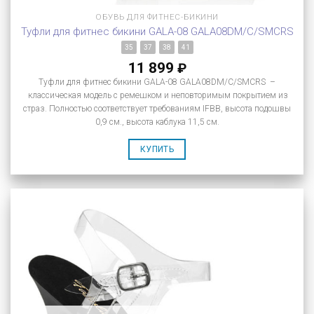
ОБУВЬ ДЛЯ ФИТНЕС-БИКИНИ
Туфли для фитнес бикини GALA-08 GALA08DM/C/SMCRS
35
37
38
41
11 899
₽
Туфли для фитнес бикини GALA-08 GALA08DM/C/SMCRS –
классическая модель с ремешком и неповторимым покрытием из
страз. Полностью соответствует требованиям IFBB, высота подошвы
0,9 см., высота каблука 11,5 см.
КУПИТЬ