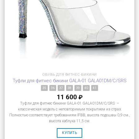
ОБУВЬ ДЛЯ ФИТНЕС-БИКИНИ
Туфли для фитнес бикини GALA-01 GALA01DM/C/SRS
35
36
37
38
39
40
41
11 600
₽
Туфли для фитнес бикини GALA-01 GALA01DM/C/SRS –
классическая модель с неповторимым покрытием из страз.
Полностью соответствует требованиям IFBB, высота подошвы 0,9 см.,
высота каблука 11,5 см.
КУПИТЬ