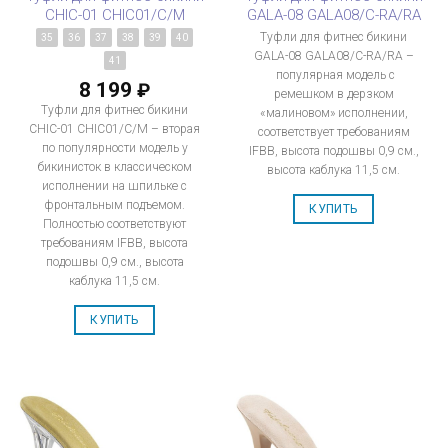
CHIC-01 CHIC01/C/M
GALA-08 GALA08/C-RA/RA
Туфли для фитнес бикини
35
36
37
38
39
40
GALA-08 GALA08/C-RA/RA –
41
популярная модель с
8 199
₽
ремешком в дерзком
Туфли для фитнес бикини
«малиновом» исполнении,
CHIC-01 CHIC01/C/M – вторая
соответствует требованиям
по популярности модель у
IFBB, высота подошвы 0,9 см.,
бикинисток в классическом
высота каблука 11,5 см.
исполнении на шпильке с
фронтальным подъемом.
КУПИТЬ
Полностью соответствуют
требованиям IFBB, высота
подошвы 0,9 см., высота
каблука 11,5 см.
КУПИТЬ