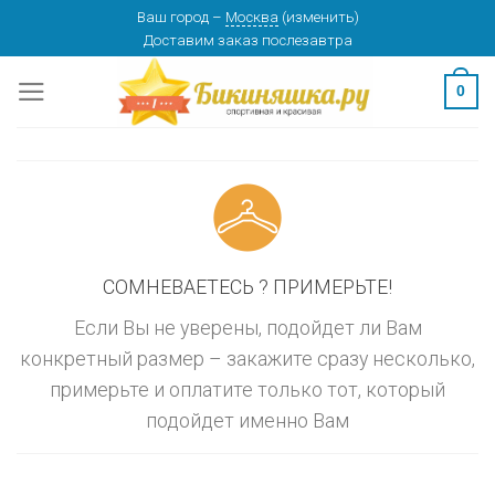
Skip
Ваш город
–
Москва
(
изменить
)
изменить
МОСКВА
Доставим заказ
послезавтра
to
content
0
СОМНЕВАЕТЕСЬ ? ПРИМЕРЬТЕ!
Если Вы не уверены, подойдет ли Вам
конкретный размер – закажите сразу несколько,
примерьте и оплатите только тот, который
подойдет именно Вам