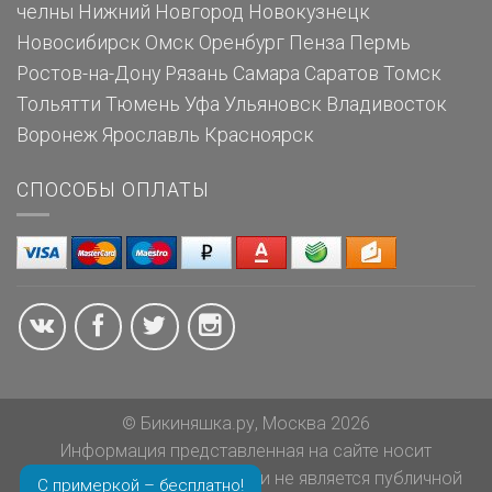
челны
Нижний Новгород
Новокузнецк
Новосибирск
Омск
Оренбург
Пенза
Пермь
Ростов-на-Дону
Рязань
Самара
Саратов
Томск
Тольятти
Тюмень
Уфа
Ульяновск
Владивосток
Воронеж
Ярославль
Красноярск
СПОСОБЫ ОПЛАТЫ
© Бикиняшка.ру, Москва 2026
Информация представленная на сайте носит
ознакомительный характер и не является публичной
С примеркой – бесплатно!