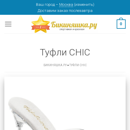
Skip
Ваш город
–
Москва
(
изменить
)
Доставим заказ
послезавтра
to
content
0
Туфли CHIC
БИКИНЯШКА.РУ
»
ТУФЛИ CHIC