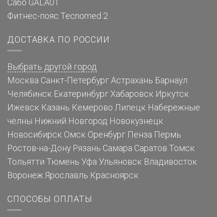
Сабо GALA01
Фитнес-пояс Tecnomed 2
ДОСТАВКА ПО РОССИИ
Выбрать другой город
Москва
Санкт-Петербург
Астрахань
Барнаул
Челябинск
Екатеринбург
Хабаровск
Иркутск
Ижевск
Казань
Кемерово
Липецк
Набережные
челны
Нижний Новгород
Новокузнецк
Новосибирск
Омск
Оренбург
Пенза
Пермь
Ростов-на-Дону
Рязань
Самара
Саратов
Томск
Тольятти
Тюмень
Уфа
Ульяновск
Владивосток
Воронеж
Ярославль
Красноярск
СПОСОБЫ ОПЛАТЫ