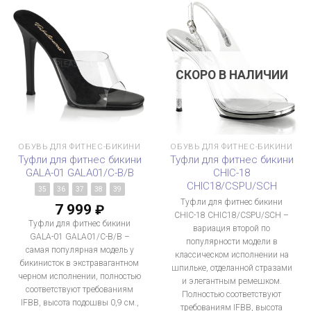
СКОРО В НАЛИЧИИ
ОБУВЬ ДЛЯ ФИТНЕС-БИКИНИ
ОБУВЬ ДЛЯ ФИТНЕС-БИКИНИ
Туфли для фитнес бикини
Туфли для фитнес бикини
GALA-01 GALA01/C-B/B
CHIC-18
CHIC18/CSPU/SCH
35
36
37
38
39
Туфли для фитнес бикини
7 999
₽
CHIC-18 CHIC18/CSPU/SCH –
Туфли для фитнес бикини
вариация второй по
GALA-01 GALA01/C-B/B –
популярности модели в
самая популярная модель у
классическом исполнении на
бикинисток в экстравагантном
шпильке, отделанной стразами
черном исполнении, полностью
и элегантным ремешком.
соответствуют требованиям
Полностью соответствуют
IFBB, высота подошвы 0,9 см.,
требованиям IFBB, высота