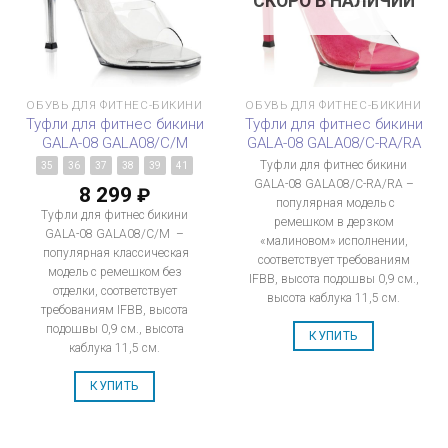
СКОРО В НАЛИЧИИ
ОБУВЬ ДЛЯ ФИТНЕС-БИКИНИ
ОБУВЬ ДЛЯ ФИТНЕС-БИКИНИ
Туфли для фитнес бикини
Туфли для фитнес бикини
GALA-08 GALA08/C/M
GALA-08 GALA08/C-RA/RA
Туфли для фитнес бикини
35
36
37
38
39
41
GALA-08 GALA08/C-RA/RA –
8 299
₽
популярная модель с
Туфли для фитнес бикини
ремешком в дерзком
GALA-08 GALA08/C/M –
«малиновом» исполнении,
популярная классическая
соответствует требованиям
модель с ремешком без
IFBB, высота подошвы 0,9 см.,
отделки, соответствует
высота каблука 11,5 см.
требованиям IFBB, высота
подошвы 0,9 см., высота
КУПИТЬ
каблука 11,5 см.
КУПИТЬ