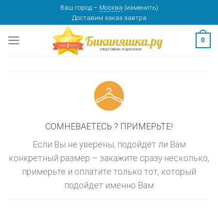
Skip
Ваш город
–
Москва
(
изменить
)
изменить
МОСКВА
Доставим заказ
завтра
to
content
0
СОМНЕВАЕТЕСЬ ? ПРИМЕРЬТЕ!
Если Вы не уверены, подойдет ли Вам
конкретный размер – закажите сразу несколько,
примерьте и оплатите только тот, который
подойдет именно Вам