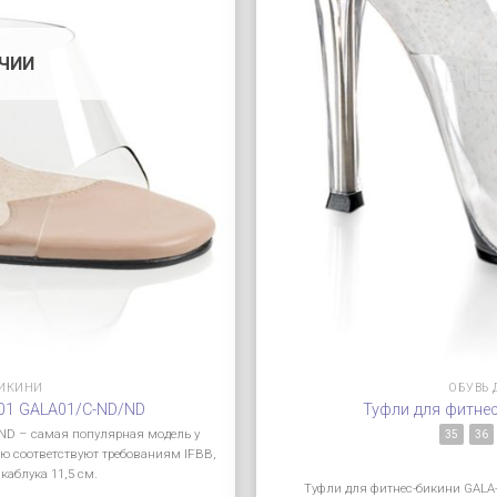
ИЧИИ
БИКИНИ
ОБУВЬ 
-01 GALA01/C-ND/ND
Туфли для фитне
ND – самая популярная модель у
35
36
ю соответствуют требованиям IFBB,
каблука 11,5 см.
Туфли для фитнес-бикини GALA