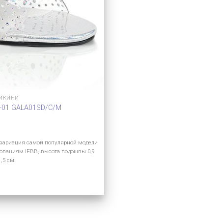
БИКИНИ
A-01 GALA01SD/C/M
 вариация самой популярной модели
бованиям IFBB, высота подошвы 0,9
,5 см.