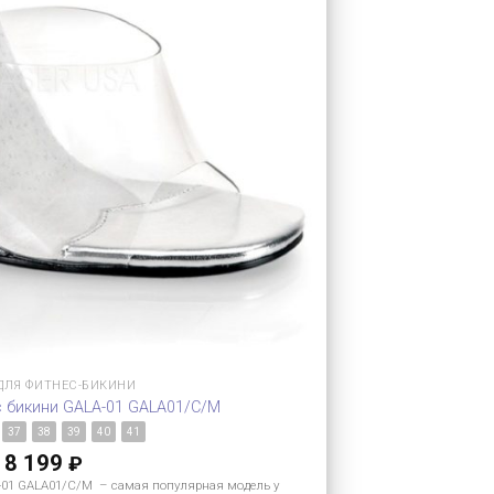
ДЛЯ ФИТНЕС-БИКИНИ
с бикини GALA-01 GALA01/C/M
37
38
39
40
41
8 199
₽
-01 GALA01/C/M – самая популярная модель у