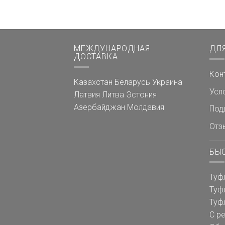
МЕЖДУНАРОДНАЯ
ДЛ
ДОСТАВКА
Кон
Казахстан
Беларусь
Украина
Усл
Латвия
Литва
Эстония
Азербайджан
Молдавия
Под
Отз
БЫ
Туф
Туф
Туф
С р