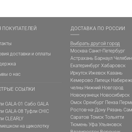
Я ПОКУПАТЕЛЕЙ
ДОСТАВКА ПО РОССИИ
такты
Выбрать другой город
Москва
Санкт-Петербург
овия доставки и оплаты
Астрахань
Барнаул
Челябин
держка
Екатеринбург
Хабаровск
Иркутск
Ижевск
Казань
ывы о нас
Кемерово
Липецк
Набереж
челны
Нижний Новгород
СТРЫЕ ССЫЛКИ
Новокузнецк
Новосибирск
Омск
Оренбург
Пенза
Перм
ли GALA-01
Сабо GALA
Ростов-на-Дону
Рязань
Сам
ли GALA-08
Туфли CHIC
Саратов
Томск
Тольятти
ли CLEARLY
Тюмень
Уфа
Ульяновск
емешком на щиколотку
Владивосток
Воронеж