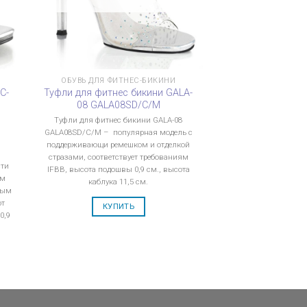
ОБУВЬ ДЛЯ ФИТНЕС-БИКИНИ
C-
Туфли для фитнес бикини GALA-
08 GALA08SD/C/M
Туфли для фитнес бикини GALA-08
GALA08SD/C/M – популярная модель с
поддерживающи ремешком и отделкой
стразами, соответствует требованиям
сти
IFBB, высота подошвы 0,9 см., высота
ом
каблука 11,5 см.
ным
ют
КУПИТЬ
0,9