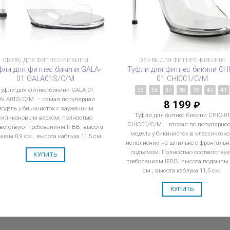
ОБУВЬ ДЛЯ ФИТНЕС-БИКИНИ
ОБУВЬ ДЛЯ ФИТНЕС-БИКИНИ
фли для фитнес бикини GALA-
Туфли для фитнес бикини CHI
01 GALA01S/C/M
01 CHIC01/C/M
Туфли для фитнес-бикини GALA-01
35
36
37
38
39
40
41
ALA01S/C/M – самая популярная
8 199
₽
модель у бикинисток с зауженным
Туфли для фитнес бикини CHIC-01
силиконовым верхом, полностью
CHIC01/C/M – вторая по популярно
ветствуют требованиям IFBB, высота
модель у бикинисток в классическ
швы 0,9 см., высота каблука 11,5 см.
исполнении на шпильке с фронталь
подъемом. Полностью соответству
КУПИТЬ
требованиям IFBB, высота подошвы 
см., высота каблука 11,5 см.
КУПИТЬ