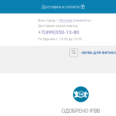
Skip
Доставка и оплата
МОСК
to
content
Ваш город
–
Москва
(
изменить
)
Доставим заказ
завтра
Оплата картой банка
+7(499)350-13-80
По будням с 10:00 до 19:00
ОБУВЬ ДЛЯ ФИТНЕ
ОДОБРЕНО IFBB