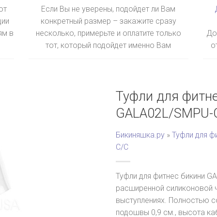
ют
Если Вы не уверены, подойдет ли Вам
ции
конкретный размер – закажите сразу
ям в
несколько, примерьте и оплатите только
До
тот, который подойдет именно Вам
о
Туфли для фитн
GALA02L/SMPU-
Бикиняшка.ру
»
Туфли для ф
C/C
Туфли для фитнес бикини G
расширенной силиконовой ч
выступлениях. Полностью с
подошвы 0,9 см., высота ка