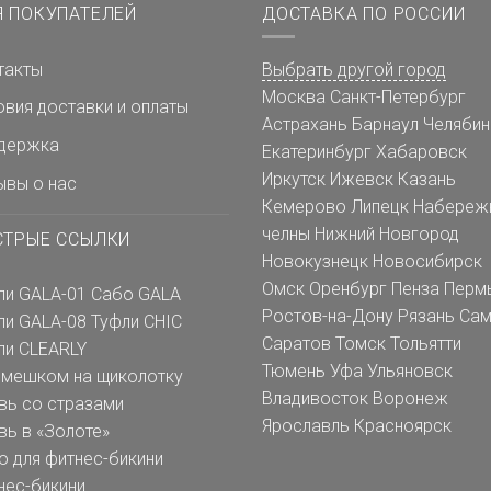
Я ПОКУПАТЕЛЕЙ
ДОСТАВКА ПО РОССИИ
такты
Выбрать другой город
Москва
Санкт-Петербург
овия доставки и оплаты
Астрахань
Барнаул
Челябин
держка
Екатеринбург
Хабаровск
Иркутск
Ижевск
Казань
ывы о нас
Кемерово
Липецк
Набереж
челны
Нижний Новгород
СТРЫЕ ССЫЛКИ
Новокузнецк
Новосибирск
Омск
Оренбург
Пенза
Перм
ли GALA-01
Сабо GALA
Ростов-на-Дону
Рязань
Сам
ли GALA-08
Туфли CHIC
Саратов
Томск
Тольятти
ли CLEARLY
Тюмень
Уфа
Ульяновск
емешком на щиколотку
Владивосток
Воронеж
вь со стразами
Ярославль
Красноярск
вь в «Золоте»
о для фитнес-бикини
нес-бикини