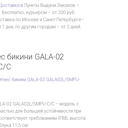
Доставка
в Пункты Выдачи Заказов –
бесплатно, курьером – от 200 руб.
ставка по Москве и Санкт-Петербурге–
т 1 дня, по другим городам – от 2 дней.
ес бикини GALA-02
C/C
итнес бикини GALA-02 GALA02L/SMPU-
ALA-02 GALA02L/SMPU-C/C – модель с
астью для большей устойчивости при
оответствует требованиям IFBB, высота
блука 11,5 см.