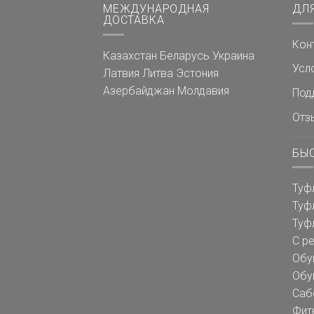
МЕЖДУНАРОДНАЯ
ДЛ
ДОСТАВКА
Кон
Казахстан
Беларусь
Украина
Усл
Латвия
Литва
Эстония
Азербайджан
Молдавия
Под
Отз
БЫ
Туф
Туф
Туф
С р
Обу
Обу
Саб
Фит