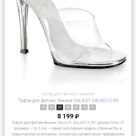
ОБУВЬ ДЛЯ ФИТНЕС-БИКИНИ
Туфли для фитнес бикини GALA-01 GALA01/C/M
35
36
37
38
39
40
41
8 199
₽
Туфли для фитнес-бикини GALA-01 GALA01/C/M (длина стопы 37
размера – 24.5 см) – самая популярная модель у бикинисток в
классическом исполнении, полностью соответствуют требованиям