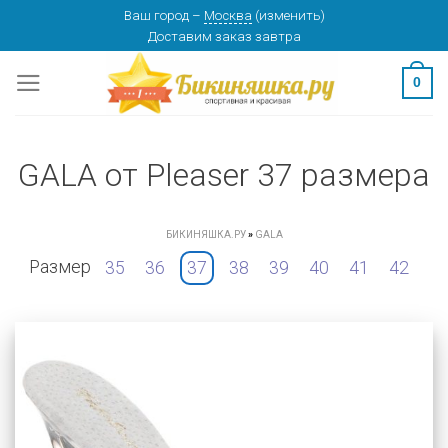
Skip
Ваш город
–
Москва
(
изменить
)
Доставим заказ
завтра
to
content
0
GALA от Pleaser 37 размера
БИКИНЯШКА.РУ
»
GALA
Размер
35
36
37
38
39
40
41
42