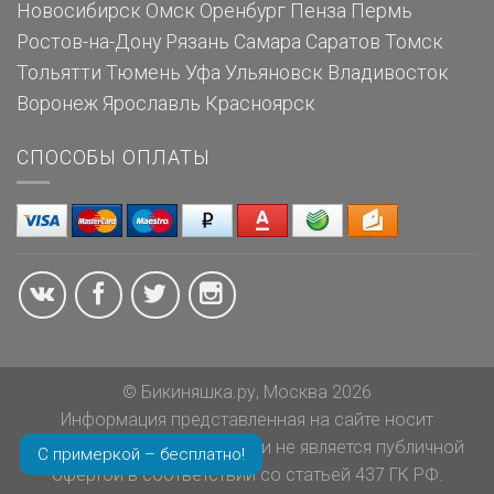
Новосибирск
Омск
Оренбург
Пенза
Пермь
Ростов-на-Дону
Рязань
Самара
Саратов
Томск
Тольятти
Тюмень
Уфа
Ульяновск
Владивосток
Воронеж
Ярославль
Красноярск
СПОСОБЫ ОПЛАТЫ
© Бикиняшка.ру, Москва 2026
Информация представленная на сайте носит
ознакомительный характер и не является публичной
С примеркой – бесплатно!
офертой в соответствии со статьей 437 ГК РФ.