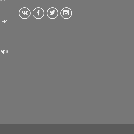
ные
ь
ара