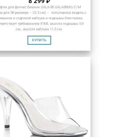
8 299
₽
уфли для фитнес бикини GALA-08 GALA08MG/C/M
па для 38 размера – 25.3 см) – популярная модель с
мешком и отделкой каблука и подошвы блестками,
тветствует требованиям IFBB, высота подошвы 0,9
см., высота каблука 11,5 см.
КУПИТЬ