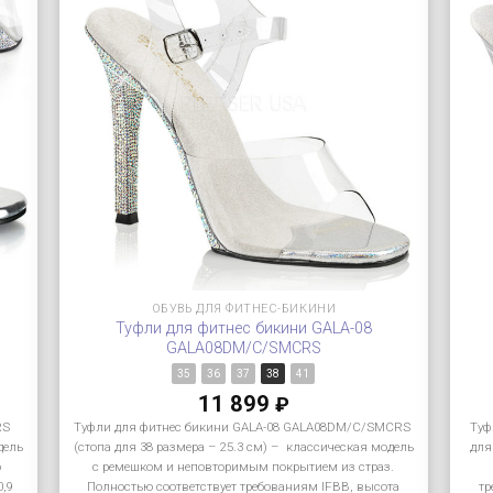
ОБУВЬ ДЛЯ ФИТНЕС-БИКИНИ
Туфли для фитнес бикини GALA-08
GALA08DM/C/SMCRS
35
36
37
38
41
11 899
₽
RS
Туфли для фитнес бикини GALA-08 GALA08DM/C/SMCRS
Туф
дель
(стопа для 38 размера – 25.3 см) – классическая модель
для
ю
с ремешком и неповторимым покрытием из страз.
0,9
Полностью соответствует требованиям IFBB, высота
тр