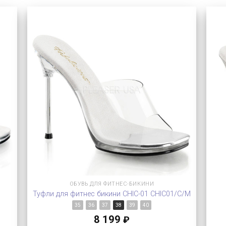
ОБУВЬ ДЛЯ ФИТНЕС-БИКИНИ
Туфли для фитнес бикини CHIC-01 CHIC01/C/M
35
36
37
38
39
40
8 199
₽