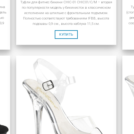
Туфли для фитнес бикини CHIC-01 CHIC01/C/M – вторая
ина
Т
по популярности модель у бикинисток в классическом
дель
(сто
исполнении на шпильке с фронтальным подъемом.
тью
ре
Полностью соответствуют требованиям IFBB, высота
0,9
соо
подошвы 0,9 см., высота каблука 11,5 см.
КУПИТЬ