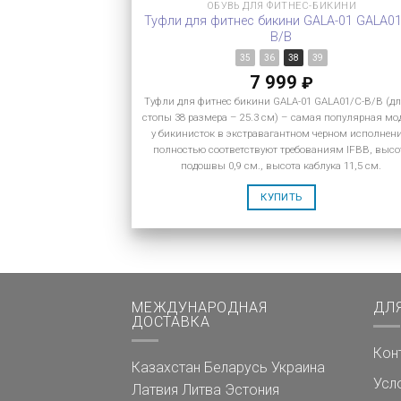
ОБУВЬ ДЛЯ ФИТНЕС-БИКИНИ
Туфли для фитнес бикини GALA-01 GALA01
B/B
35
36
38
39
7 999
₽
Туфли для фитнес бикини GALA-01 GALA01/C-B/B (д
стопы 38 размера – 25.3 см) – самая популярная мо
у бикинисток в экстравагантном черном исполнен
полностью соответствуют требованиям IFBB, высо
подошвы 0,9 см., высота каблука 11,5 см.
КУПИТЬ
МЕЖДУНАРОДНАЯ
ДЛ
ДОСТАВКА
Кон
Казахстан
Беларусь
Украина
Усл
Латвия
Литва
Эстония