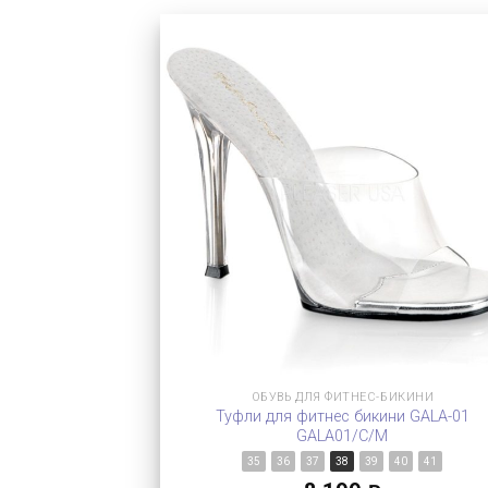
ОБУВЬ ДЛЯ ФИТНЕС-БИКИНИ
Туфли для фитнес бикини GALA-01
GALA01/C/M
35
36
37
38
39
40
41