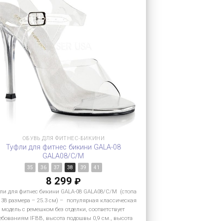
ОБУВЬ ДЛЯ ФИТНЕС-БИКИНИ
Туфли для фитнес бикини GALA-08
GALA08/C/M
35
36
37
38
39
41
8 299
₽
ли для фитнес бикини GALA-08 GALA08/C/M (стопа
 38 размера – 25.3 см) – популярная классическая
модель с ремешком без отделки, соответствует
ебованиям IFBB, высота подошвы 0,9 см., высота