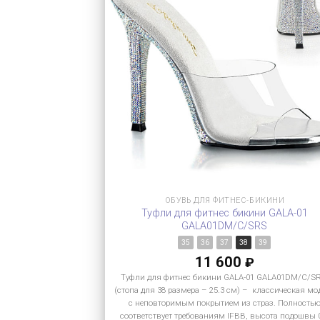
ОБУВЬ ДЛЯ ФИТНЕС-БИКИНИ
Туфли для фитнес бикини GALA-01
GALA01DM/C/SRS
35
36
37
38
39
11 600
₽
Туфли для фитнес бикини GALA-01 GALA01DM/C/S
(стопа для 38 размера – 25.3 см) – классическая мо
с неповторимым покрытием из страз. Полность
соответствует требованиям IFBB, высота подошвы 