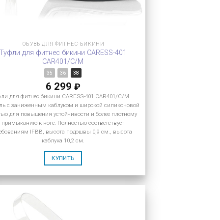
ОБУВЬ ДЛЯ ФИТНЕС-БИКИНИ
Туфли для фитнес бикини CARESS-401
CAR401/C/M
35
36
38
6 299
₽
фли для фитнес бикини CARESS-401 CAR401/C/M –
ль с заниженным каблуком и широкой силиконовой
тью для повышения устойчивости и более плотному
примыканию к ноге. Полностью соответствует
ебованиям IFBB, высота подошвы 0,9 см., высота
каблука 10,2 см.
КУПИТЬ