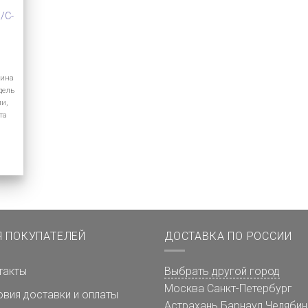
/C-
лина
дель
ии,
та
Я ПОКУПАТЕЛЕЙ
ДОСТАВКА ПО РОССИИ
такты
Выбрать другой город
Москва
Санкт-Петербург
овия доставки и оплаты
Астрахань
Барнаул
Челябин