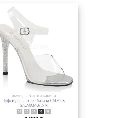
ОБУВЬ ДЛЯ ФИТНЕС-БИКИНИ
Туфли для фитнес бикини GALA-08
GALA08MG/C/M
35
36
37
38
39