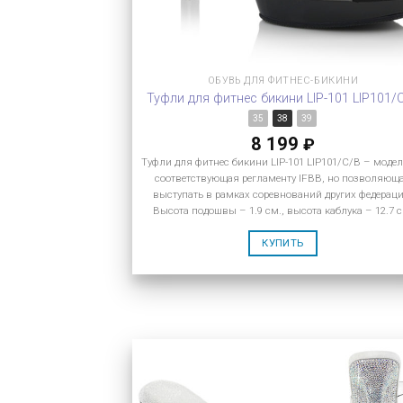
ОБУВЬ ДЛЯ ФИТНЕС-БИКИНИ
Туфли для фитнес бикини LIP-101 LIP101/
35
38
39
8 199
₽
Туфли для фитнес бикини LIP-101 LIP101/C/B – модел
соответствующая регламенту IFBB, но позволяющ
выступать в рамках соревнований других федераци
Высота подошвы – 1.9 см., высота каблука – 12.7 с
КУПИТЬ