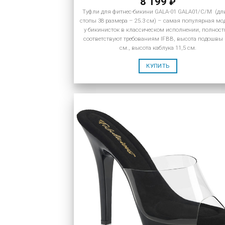
8 199
₽
Туфли для фитнес-бикини GALA-01 GALA01/C/M (дл
стопы 38 размера – 25.3 см) – самая популярная мо
у бикинисток в классическом исполнении, полнос
соответствуют требованиям IFBB, высота подошвы 
см., высота каблука 11,5 см.
КУПИТЬ