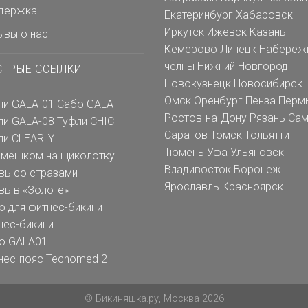
держка
Екатеринбург
Хабаровск
Иркутск
Ижевск
Казань
ывы о нас
Кемерово
Липецк
Набереж
челны
Нижний Новгород
СТРЫЕ ССЫЛКИ
Новокузнецк
Новосибирск
Омск
Оренбург
Пенза
Перм
ли GALA-01
Сабо GALA
Ростов-на-Дону
Рязань
Сам
ли GALA-08
Туфли CHIC
Саратов
Томск
Тольятти
ли CLEARLY
Тюмень
Уфа
Ульяновск
емешком на щиколотку
Владивосток
Воронеж
вь со стразами
Ярославль
Красноярск
вь в «Золоте»
о для фитнес-бикини
нес-бикини
о GALA01
нес-пояс Tecnomed 2
© Бикиняшка.ру, Москва 2026