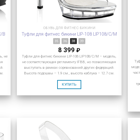
ОБУВЬ ДЛЯ ФИТНЕС-БИКИНИ
C/B
Туфли для фитнес бикини LIP-108 LIP108/C/M
35
36
38
39
8 399
₽
ь, не
Туфли для фитнес бикини LIP-108 LIP108/C/M – модель,
Ту
ая
не соответствующая регламенту IFBB, но позволяющая
моде
й.
выступать в рамках соревнований других федераций.
час
м.
Высота подошвы – 1.9 см., высота каблука – 12.7 см.
тр
КУПИТЬ