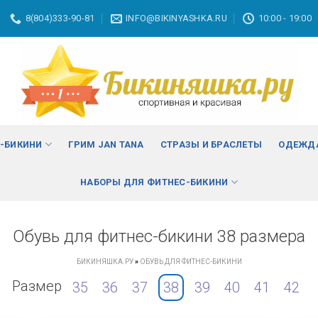
8(804)333-90-81
INFO@BIKINYASHKA.RU
10:00 - 19:00
С-БИКИНИ
ГРИМ JAN TANA
СТРАЗЫ И БРАСЛЕТЫ
ОДЕЖДА
НАБОРЫ ДЛЯ ФИТНЕС-БИКИНИ
Обувь для фитнес-бикини 38 размера
БИКИНЯШКА.РУ
»
ОБУВЬ ДЛЯ ФИТНЕС-БИКИНИ
Размер
35
36
37
38
39
40
41
42