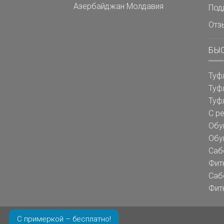
Азербайджан
Молдавия
Под
Отз
БЫ
Туф
Туф
Туф
С р
Обу
Обу
Саб
Фит
Саб
Фит
С примеркой – бесплатно!