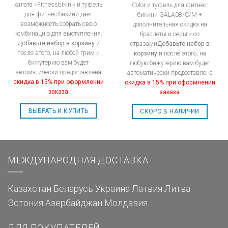
халата «Fitnessbikini» и туфель
Color и туфель для фитнес-
для фитнес-бикини дает
бикини GALA08/C/M +
возможность собрать свою
дополнительная скидка на
комбинацию для выступления.
браслеты и серьги со
Добавьте набор в корзину
и
стразами
Добавьте набор в
после этого, на любой грим и
корзину
и после этого, на
бижутерию вам будет
любую бижутерию вам будет
автоматически предоставлена
автоматически предоставлена
скидка в 15% при оформлении
скидка в 15% при оформлении
заказа
заказа
ВЫБРАТЬ И КУПИТЬ
СКОРО В НАЛИЧИИ
МЕЖДУНАРОДНАЯ ДОСТАВКА
Казахстан
Беларусь
Украина
Латвия
Литва
Эстония
Азербайджан
Молдавия