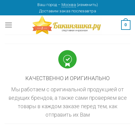
Skip
Ваш город
–
Москва
(
изменить
)
изменить
МОСКВА
Доставим заказ
послезавтра
to
content
0
КАЧЕСТВЕННО И ОРИГИНАЛЬНО
Мы работаем с оригинальной продукцией от
ведущих брендов, а также сами проверяем все
товары в каждом заказе перед тем, как
отправить их Вам