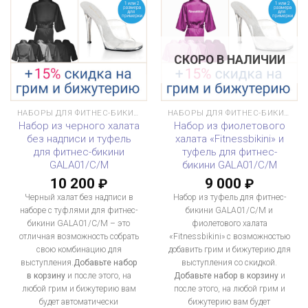
СКОРО В НАЛИЧИИ
НАБОРЫ ДЛЯ ФИТНЕС-БИКИНИ
НАБОРЫ ДЛЯ ФИТНЕС-БИКИНИ
Набор из черного халата
Набор из фиолетового
без надписи и туфель
халата «Fitnessbikini» и
для фитнес-бикини
туфель для фитнес-
GALA01/C/M
бикини GALA01/C/M
10 200
9 000
₽
₽
Черный халат без надписи в
Набор из туфель для фитнес-
наборе с туфлями для фитнес-
бикини GALA01/C/M и
бикини GALA01/C/M – это
фиолетового халата
отличная возможность собрать
«Fitnessbikini» с возможностью
свою комбинацию для
добавить грим и бижутерию для
выступления.
Добавьте набор
выступления со скидкой.
в корзину
и после этого, на
Добавьте набор в корзину
и
любой грим и бижутерию вам
после этого, на любой грим и
будет автоматически
бижутерию вам будет