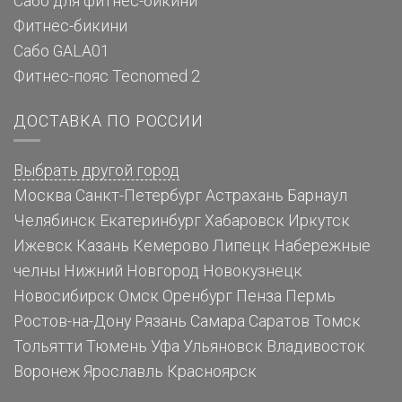
Сабо для фитнес-бикини
Фитнес-бикини
Сабо GALA01
Фитнес-пояс Tecnomed 2
ДОСТАВКА ПО РОССИИ
Выбрать другой город
Москва
Санкт-Петербург
Астрахань
Барнаул
Челябинск
Екатеринбург
Хабаровск
Иркутск
Ижевск
Казань
Кемерово
Липецк
Набережные
челны
Нижний Новгород
Новокузнецк
Новосибирск
Омск
Оренбург
Пенза
Пермь
Ростов-на-Дону
Рязань
Самара
Саратов
Томск
Тольятти
Тюмень
Уфа
Ульяновск
Владивосток
Воронеж
Ярославль
Красноярск