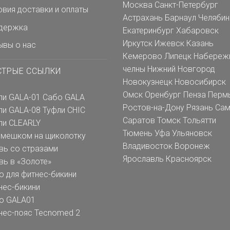
Москва
Санкт-Петербург
овия доставки и оплаты
Астрахань
Барнаул
Челябин
держка
Екатеринбург
Хабаровск
Иркутск
Ижевск
Казань
ывы о нас
Кемерово
Липецк
Набереж
челны
Нижний Новгород
СТРЫЕ ССЫЛКИ
Новокузнецк
Новосибирск
Омск
Оренбург
Пенза
Перм
ли GALA-01
Сабо GALA
Ростов-на-Дону
Рязань
Сам
ли GALA-08
Туфли CHIC
Саратов
Томск
Тольятти
ли CLEARLY
Тюмень
Уфа
Ульяновск
емешком на щиколотку
Владивосток
Воронеж
вь со стразами
Ярославль
Красноярск
вь в «Золоте»
о для фитнес-бикини
нес-бикини
о GALA01
нес-пояс Tecnomed 2