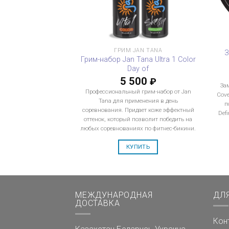
ГРИМ JAN TANA
З
Грим-набор Jan Tana Ultra 1 Color
Day of
5 500
₽
Зам
Профессиональный грим-набор от Jan
Cove
Tana для применения в день
п
соревнования. Придает коже эффектный
Defi
оттенок, который позволит победить на
любых соревнованиях по фитнес-бикини.
КУПИТЬ
МЕЖДУНАРОДНАЯ
ДЛ
ДОСТАВКА
Кон