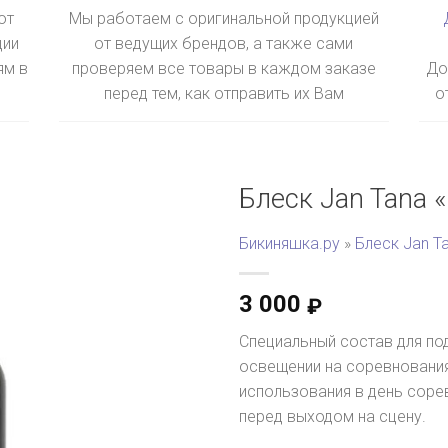
ют
Мы работаем с оригинальной продукцией
ции
от ведущих брендов, а также сами
ям в
проверяем все товары в каждом заказе
До
перед тем, как отправить их Вам
о
Блеск Jan Tana «
Бикиняшка.ру
»
Блеск Jan Ta
3 000
₽
Специальный состав для по
освещении на соревнования
использования в день соре
перед выходом на сцену.