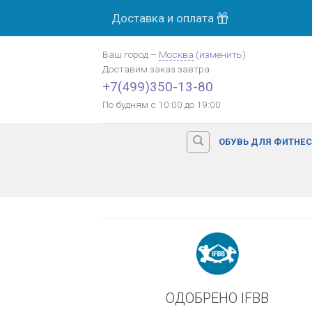
Skip
Доставка и оплата
МОСК
to
content
Ваш город
–
Москва
(
изменить
)
Доставим заказ
завтра
Оплата картой банка
+7(499)350-13-80
По будням с 10:00 до 19:00
ОБУВЬ ДЛЯ ФИТНЕ
ОДОБРЕНО IFBB