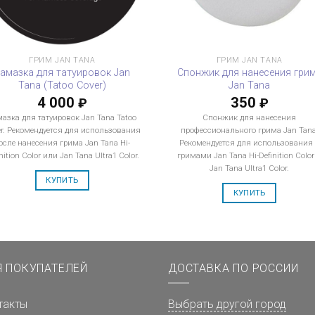
ГРИМ JAN TANA
ГРИМ JAN TANA
амазка для татуировок Jan
Спонжик для нанесения гри
Tana (Tatoo Cover)
Jan Tana
4 000
350
₽
₽
азка для татуировок Jan Tana Tatoo
Спонжик для нанесения
r. Рекомендуется для использования
профессионального грима Jan Tana
осле нанесения грима Jan Tana Hi-
Рекомендуется для использования
nition Color или Jan Tana Ultra1 Color.
гримами Jan Tana Hi-Definition Color
Jan Tana Ultra1 Color.
КУПИТЬ
КУПИТЬ
Я ПОКУПАТЕЛЕЙ
ДОСТАВКА ПО РОССИИ
такты
Выбрать другой город