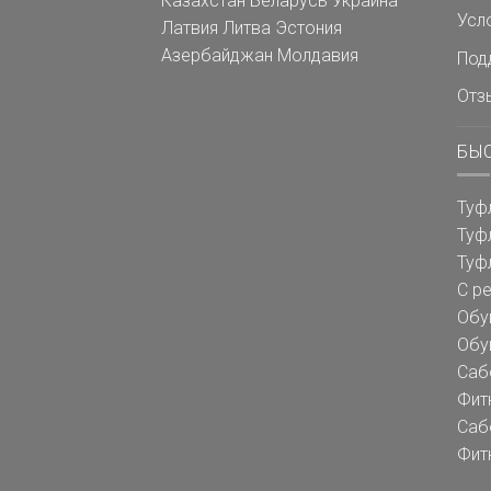
Казахстан
Беларусь
Украина
Усл
Латвия
Литва
Эстония
Азербайджан
Молдавия
Под
Отз
БЫ
Туф
Туф
Туф
С р
Обу
Обу
Саб
Фит
Саб
Фит