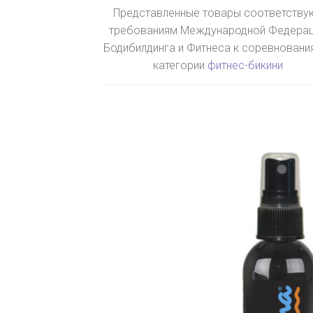
Представленные товары соответству
требованиям Международной Федера
Бодибилдинга и Фитнеса к соревновани
категории
фитнес-бикини