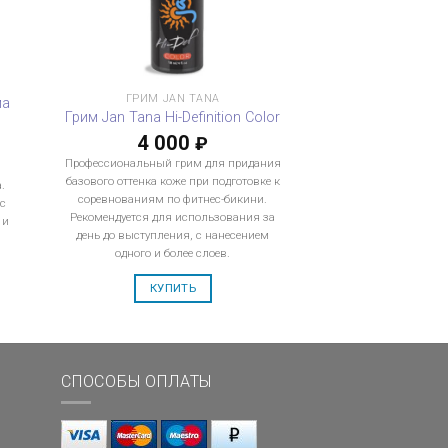
ГРИМ JAN TANA
ма
Грим Jan Tana Hi-Definition Color
4 000
₽
Профессиональный грим для придания
базового оттенка коже при подготовке к
.
соревнованиям по фитнес-бикини.
 с
Рекомендуется для использования за
 и
день до выступления, с нанесением
одного и более слоев.
КУПИТЬ
СПОСОБЫ ОПЛАТЫ