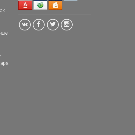
ск
ные
ь
ара