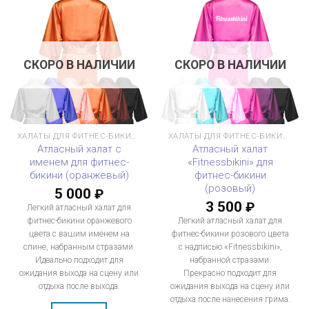
СКОРО В НАЛИЧИИ
СКОРО В НАЛИЧИИ
ХАЛАТЫ ДЛЯ ФИТНЕС-БИКИНИ
ХАЛАТЫ ДЛЯ ФИТНЕС-БИКИНИ
Атласный халат с
Атласный халат
именем для фитнес-
«Fitnessbikini» для
бикини (оранжевый)
фитнес-бикини
(розовый)
5 000
₽
3 500
₽
Легкий атласный халат для
фитнес-бикини оранжевого
Легкий атласный халат для
цвета с вашим именем на
фитнес-бикини розового цвета
спине, набранным стразами.
с надписью «Fitnessbikini»,
Идеально подходит для
набранной стразами.
ожидания выхода на сцену или
Прекрасно подходит для
отдыха после выхода.
ожидания выхода на сцену или
отдыха после нанесения грима.