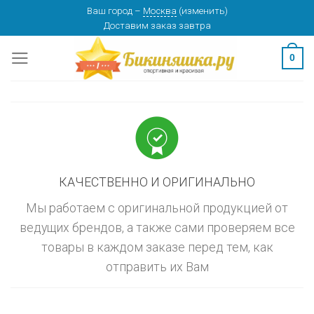
Skip
Ваш город
–
Москва
(
изменить
)
изменить
МОСКВА
Доставим заказ
завтра
to
content
0
КАЧЕСТВЕННО И ОРИГИНАЛЬНО
Мы работаем с оригинальной продукцией от
ведущих брендов, а также сами проверяем все
товары в каждом заказе перед тем, как
отправить их Вам