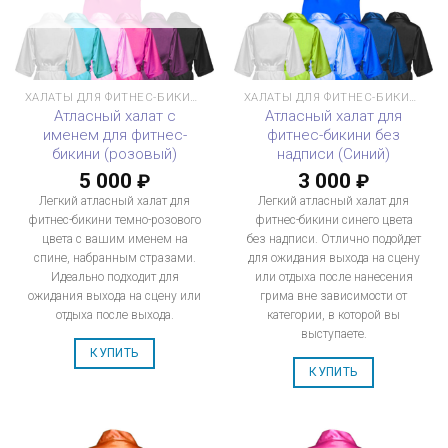
ХАЛАТЫ ДЛЯ ФИТНЕС-БИКИНИ
ХАЛАТЫ ДЛЯ ФИТНЕС-БИКИНИ
Атласный халат с
Атласный халат для
именем для фитнес-
фитнес-бикини без
бикини (розовый)
надписи (Синий)
5 000
3 000
₽
₽
Легкий атласный халат для
Легкий атласный халат для
фитнес-бикини темно-розового
фитнес-бикини синего цвета
цвета с вашим именем на
без надписи. Отлично подойдет
спине, набранным стразами.
для ожидания выхода на сцену
Идеально подходит для
или отдыха после нанесения
ожидания выхода на сцену или
грима вне зависимости от
отдыха после выхода.
категории, в которой вы
выступаете.
КУПИТЬ
КУПИТЬ