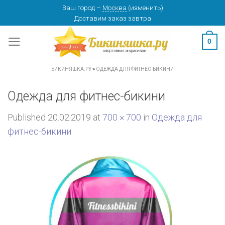
Skip
Ваш город
–
Москва
(
изменить
)
Доставим заказ
завтра
to
content
0
БИКИНЯШКА.РУ
»
ОДЕЖДА ДЛЯ ФИТНЕС-БИКИНИ
Одежда для фитнес-бикини
Published
20.02.2019
at
700 × 700
in
Одежда для
фитнес-бикини